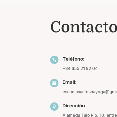
Contact
Teléfono:

+34 655 21 92 04
Email:

escuelasantoshayoga@gma
Dirección

Alameda Talo Rio, 10, entr