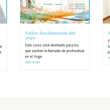
Taller fundamentos del
T
yoga
E
Este curso está diseñado para los
ia
l
que sienten la llamada de profundizar
s
p
en el Yoga.
l
leer más